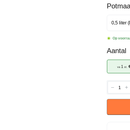
Potmaa
Op voorra
Aantal
1
va
st.
Malva
sylvestri
'Zebrina'
-
Muskusk