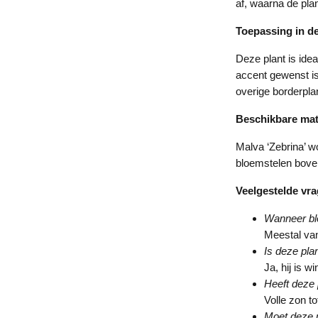
af, waarna de pla
Toepassing in de
Deze plant is idea
accent gewenst is
overige borderpla
Beschikbare ma
Malva ‘Zebrina’ w
bloemstelen boven
Veelgestelde vr
Wanneer blo
Meestal van
Is deze pla
Ja, hij is w
Heeft deze 
Volle zon to
Moet deze 