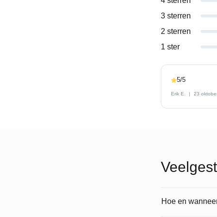
4 sterren
3 sterren
2 sterren
1 ster
5/5
Erik E.
23 oktobe
Veelgest
Hoe en wanneer 