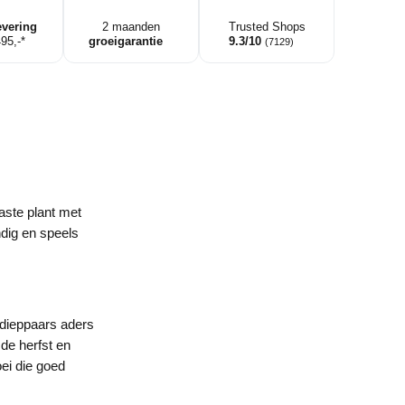
evering
2 maanden
Trusted Shops
495,-*
groeigarantie
9.3/10
(7129)
aste plant met
ndig en speels
 dieppaars aders
 de herfst en
oei die goed