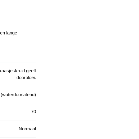
 en lange
aasjeskruid geeft
doorbloei.
 (waterdoorlatend)
70
Normaal