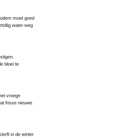
e bodem moet goed
tollig water weg
stigen.
e bloei te
het vroege
at frisse nieuwe
erft in de winter