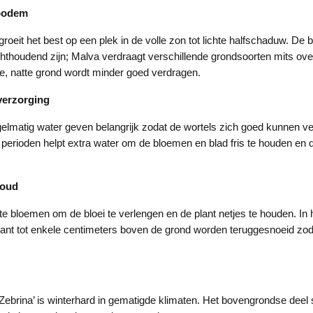
 bodem
groeit het best op een plek in de volle zon tot lichte halfschaduw. D
hthoudend zijn; Malva verdraagt verschillende grondsoorten mits over
e, natte grond wordt minder goed verdragen.
verzorging
gelmatig water geven belangrijk zodat de wortels zich goed kunnen ve
erioden helpt extra water om de bloemen en blad fris te houden en d
houd
te bloemen om de bloei te verlengen en de plant netjes te houden. In 
lant tot enkele centimeters boven de grond worden teruggesnoeid zod
Zebrina’ is winterhard in gematigde klimaten. Het bovengrondse deel st