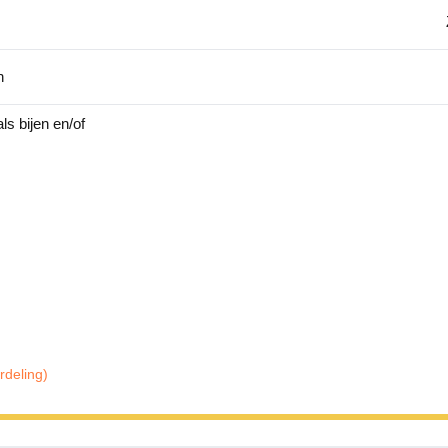
n
ls bijen en/of
rdeling)