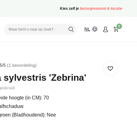
Kies zelf je
bezorgmoment & locatie
0
NL
5
/5
1
beoordeling
rd
 sylvestris 'Zebrina'
deling
eskruid
ide hoogte (in CM): 70
alfschaduw
groen (Bladhoudend): Nee