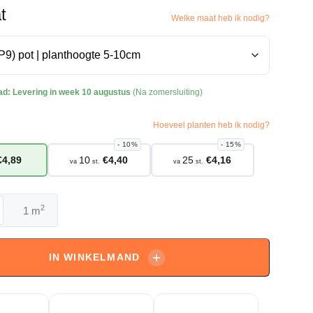
t
Welke maat heb ik nodig?
ad:
Levering in week 10 augustus
(Na zomersluiting)
Hoeveel planten heb ik nodig?
10%
15%
€
4,89
10
€
4,40
25
€
4,16
va
st.
va
st.
2
m
s
IN WINKELMAND
aasjeskruid