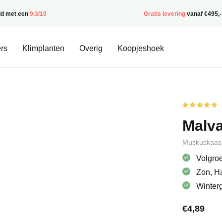
ld met een
9,3/10
Gratis levering
vanaf €495,-
rs
Klimplanten
Overig
Koopjeshoek
Gewaardee
1
5
op 5
Malva
gebaseerd
op
klantbeoor
Muskuskaasj
Volgroe
Zon, H
Winter
€
4,89