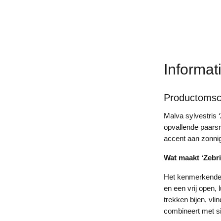
Informat
Productomsch
Malva sylvestris 
opvallende paarsr
accent aan zonnig
Wat maakt ‘Zebri
Het kenmerkende a
en een vrij open, 
trekken bijen, vl
combineert met si