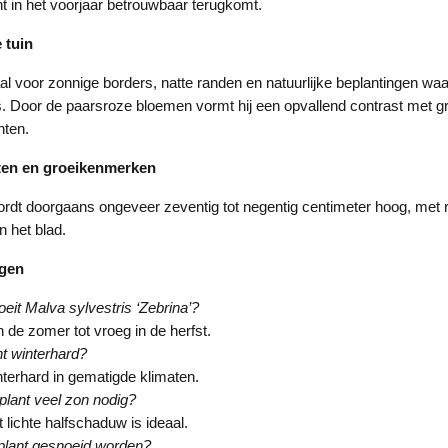
nt in het voorjaar betrouwbaar terugkomt.
 tuin
al voor zonnige borders, natte randen en natuurlijke beplantingen waar
. Door de paarsroze bloemen vormt hij een opvallend contrast met g
nten.
ten en groeikenmerken
ordt doorgaans ongeveer zeventig tot negentig centimeter hoog, met
 het blad.
agen
eit Malva sylvestris ‘Zebrina’?
 de zomer tot vroeg in de herfst.
nt winterhard?
interhard in gematigde klimaten.
plant veel zon nodig?
t lichte halfschaduw is ideaal.
plant gesnoeid worden?