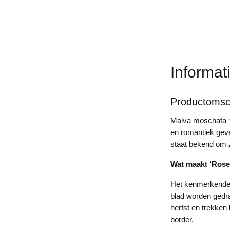
Informat
Productomsch
Malva moschata ‘R
en romantiek geve
staat bekend om z
Wat maakt ‘Rose
Het kenmerkende 
blad worden gedra
herfst en trekken 
border.