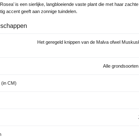
osea’ is een sierlijke, langbloeiende vaste plant die met haar zacht
htig accent geeft aan zonnige tuindelen.
nschappen
Het geregeld knippen van de Malva ofwel Muskusk
Alle grondsoorten
 (in CM)
n