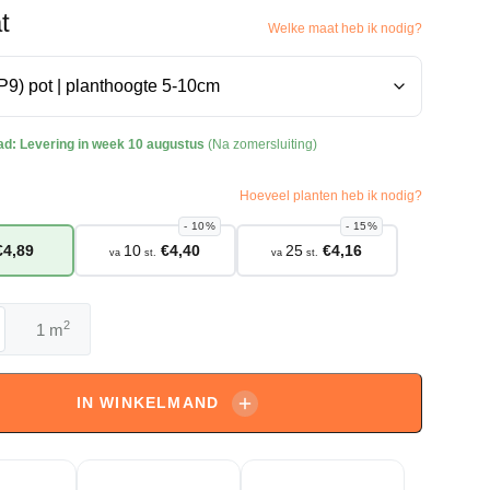
t
Welke maat heb ik nodig?
ad:
Levering in week 10 augustus
(Na zomersluiting)
Hoeveel planten heb ik nodig?
10%
15%
€
4,89
10
€
4,40
25
€
4,16
va
st.
va
st.
2
m
ta
IN WINKELMAND
aasjeskruid