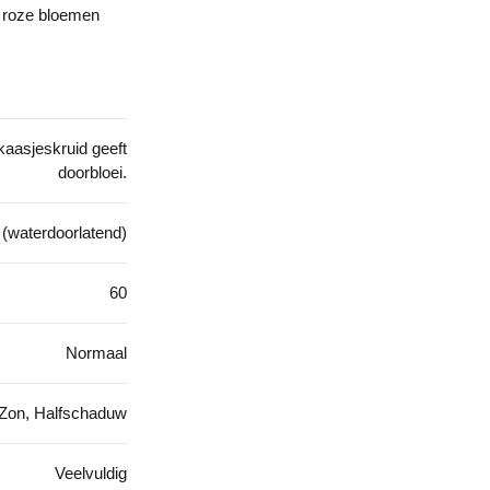
e roze bloemen
aasjeskruid geeft
doorbloei.
 (waterdoorlatend)
60
Normaal
Zon, Halfschaduw
Veelvuldig