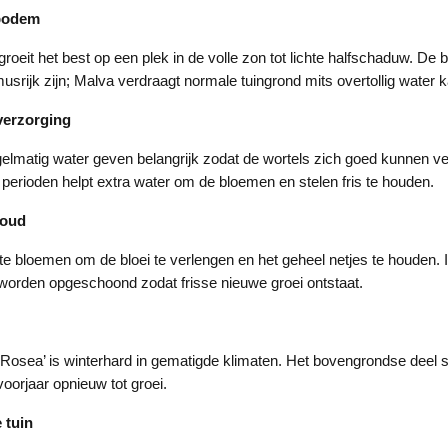
 bodem
groeit het best op een plek in de volle zon tot lichte halfschaduw. D
usrijk zijn; Malva verdraagt normale tuingrond mits overtollig water 
verzorging
gelmatig water geven belangrijk zodat de wortels zich goed kunnen ve
erioden helpt extra water om de bloemen en stelen fris te houden.
houd
te bloemen om de bloei te verlengen en het geheel netjes te houden. I
t worden opgeschoond zodat frisse nieuwe groei ontstaat.
osea’ is winterhard in gematigde klimaten. Het bovengrondse deel ste
voorjaar opnieuw tot groei.
 tuin