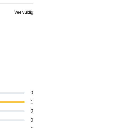
Veelvuldig
0
1
0
0