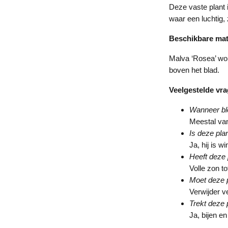
Deze vaste plant 
waar een luchtig,
Beschikbare ma
Malva ‘Rosea’ wor
boven het blad.
Veelgestelde vr
Wanneer bl
Meestal van
Is deze pla
Ja, hij is w
Heeft deze 
Volle zon to
Moet deze 
Verwijder v
Trekt deze 
Ja, bijen e