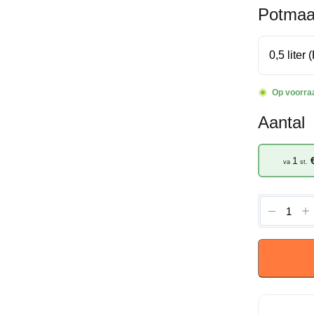
Potmaa
Op voorra
Aantal
1
va
st.
Malva
moscha
'Rosea'
-
Muskusk