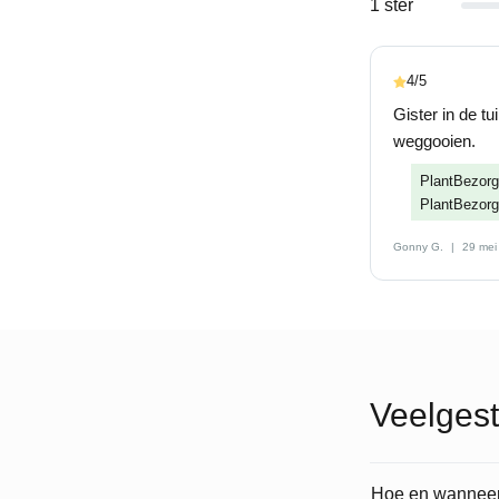
1 ster
4/5
Gister in de t
weggooien.
PlantBezorgd
PlantBezorg
Gonny G.
29 mei
Veelgest
Hoe en wanneer 