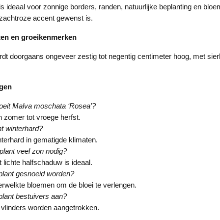
is ideaal voor zonnige borders, randen, natuurlijke beplanting en bloe
 zachtroze accent gewenst is.
ten en groeikenmerken
dt doorgaans ongeveer zestig tot negentig centimeter hoog, met sierl
agen
oeit Malva moschata ‘Rosea’?
 zomer tot vroege herfst.
nt winterhard?
interhard in gematigde klimaten.
plant veel zon nodig?
t lichte halfschaduw is ideaal.
plant gesnoeid worden?
erwelkte bloemen om de bloei te verlengen.
plant bestuivers aan?
n vlinders worden aangetrokken.