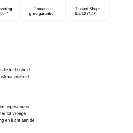
evering
2 maanden
Trusted Shops
495,-*
groeigarantie
9.3/10
(7128)
 die luchtigheid
kuskaasjeskruid
 het ingesneden
mer tot vroege
ing en lucht aan de