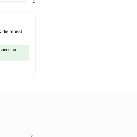
0
ik die moest
t ziens op