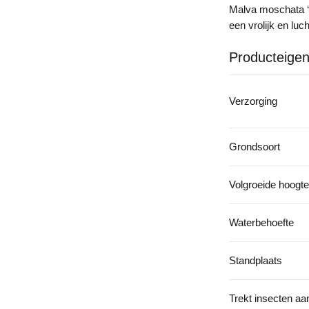
Malva moschata ‘R
een vrolijk en luc
Producteige
Verzorging
Grondsoort
Volgroeide hoogte
Waterbehoefte
Standplaats
Trekt insecten aa