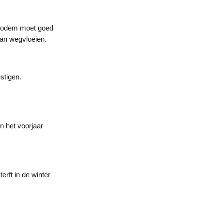
e bodem moet goed
kan wegvloeien.
stigen.
n het voorjaar
rft in de winter