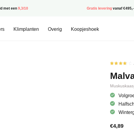
ld met een
9,3/10
Gratis levering
vanaf €495,-
rs
Klimplanten
Overig
Koopjeshoek
Gewaardee
1
4.00
op
Malva
5
gebaseerd
op
klantbeoor
Muskuskaasj
Volgroe
Halfsc
Winter
€
4,89