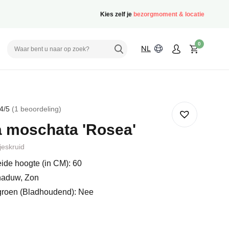
Kies zelf je
bezorgmoment & locatie
0
NL
4
/5
1
beoordeling
rd
 moschata 'Rosea'
deling
eskruid
ide hoogte (in CM): 60
haduw, Zon
groen (Bladhoudend): Nee