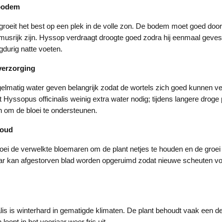
 bodem
groeit het best op een plek in de volle zon. De bodem moet goed doorl
musrijk zijn. Hyssop verdraagt droogte goed zodra hij eenmaal geves
gdurig natte voeten.
verzorging
gelmatig water geven belangrijk zodat de wortels zich goed kunnen v
 Hyssopus officinalis weinig extra water nodig; tijdens langere droge
n om de bloei te ondersteunen.
houd
loei de verwelkte bloemaren om de plant netjes te houden en de groei 
ar kan afgestorven blad worden opgeruimd zodat nieuwe scheuten vo
lis is winterhard in gematigde klimaten. De plant behoudt vaak een dee
loopt in het voorjaar weer fris uit.