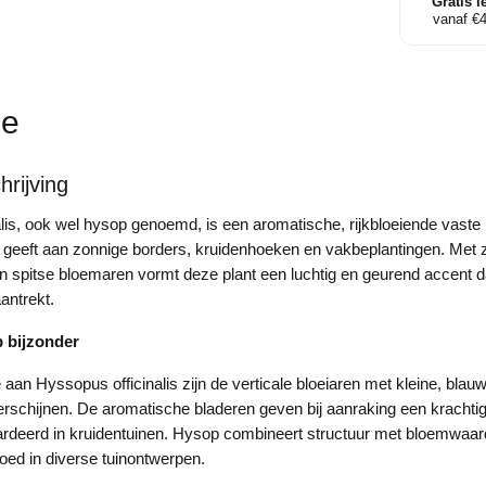
Gratis l
vanaf €
ie
rijving
lis, ook wel hysop genoemd, is een aromatische, rijkbloeiende vaste 
 geeft aan zonnige borders, kruidenhoeken en vakbeplantingen. Met zij
en spitse bloemaren vormt deze plant een luchtig en geurend accent da
aantrekt.
 bijzonder
an Hyssopus officinalis zijn de verticale bloeiaren met kleine, bla
erschijnen. De aromatische bladeren geven bij aanraking een krachtig
rdeerd in kruidentuinen. Hysop combineert structuur met bloemwaard
 goed in diverse tuinontwerpen.