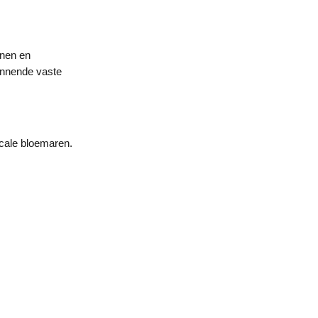
inen en
innende vaste
icale bloemaren.