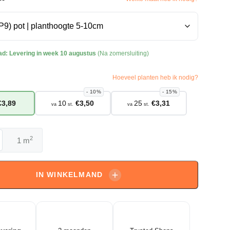
ad:
Levering in week 10 augustus
(Na zomersluiting)
Hoeveel planten heb ik nodig?
10%
15%
€
3,89
10
€
3,50
25
€
3,31
va
st.
va
st.
2
m
us
is
IN WINKELMAND