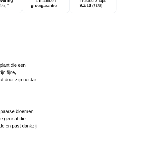
evering
2 maanden
Trusted Shops
495,-*
groeigarantie
9.3/10
(7128)
plant die een
n fijne,
t door zijn nectar
uwpaarse bloemen
e geur af die
e en past dankzij