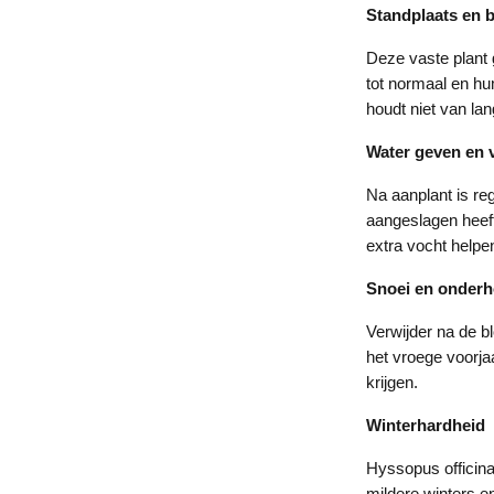
Standplaats en
Deze vaste plant 
tot normaal en hu
houdt niet van lan
Water geven en 
Na aanplant is re
aangeslagen heeft
extra vocht helpe
Snoei en onder
Verwijder na de b
het vroege voorja
krijgen.
Winterhardheid
Hyssopus officina
mildere winters en 