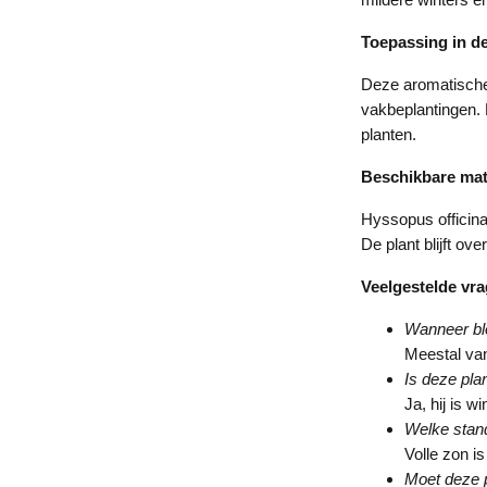
Toepassing in de
Deze aromatische 
vakbeplantingen. 
planten.
Beschikbare ma
Hyssopus officinal
De plant blijft ov
Veelgestelde vr
Wanneer blo
Meestal van
Is deze pla
Ja, hij is w
Welke stand
Volle zon is
Moet deze 