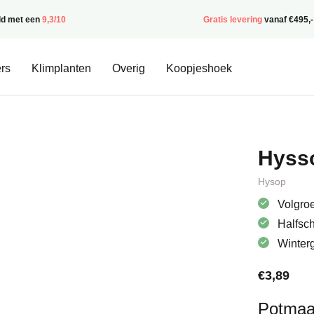
ld met een
9,3/10
Gratis levering
vanaf €495,-
rs
Klimplanten
Overig
Koopjeshoek
Hysso
Hysop
Volgroe
Halfsc
Winter
€
3,89
Potmaa