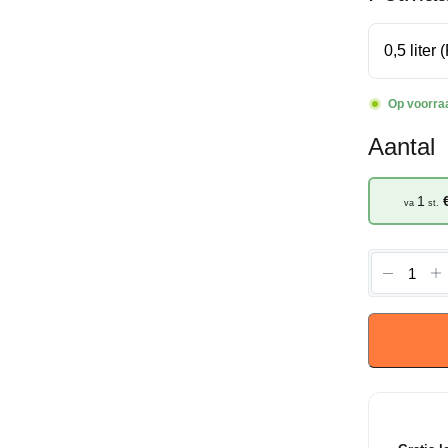
Op voorra
Aantal
1
va
st.
Hyssop
Officinal
-
Hysop
aantal