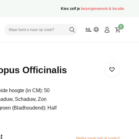
Kies zelf je
bezorgmoment & locatie
0
NL
pus Officinalis
ide hoogte (in CM): 50
haduw, Schaduw, Zon
groen (Bladhoudend): Half
t
Welke maat heb ik nodig?