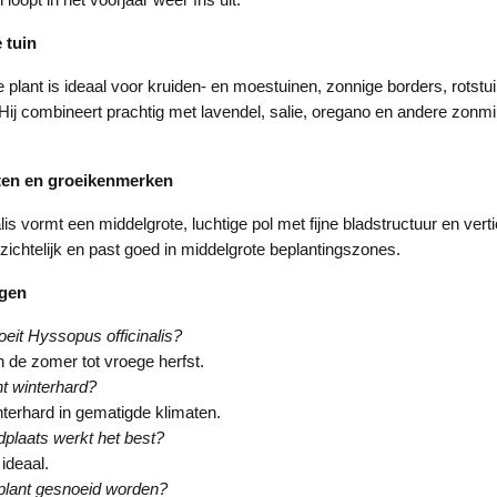
 tuin
plant is ideaal voor kruiden- en moestuinen, zonnige borders, rotstu
Hij combineert prachtig met lavendel, salie, oregano en andere zonm
ten en groeikenmerken
is vormt een middelgrote, luchtige pol met fijne bladstructuur en vert
erzichtelijk en past goed in middelgrote beplantingszones.
agen
eit Hyssopus officinalis?
 de zomer tot vroege herfst.
nt winterhard?
interhard in gematigde klimaten.
plaats werkt het best?
 ideaal.
plant gesnoeid worden?