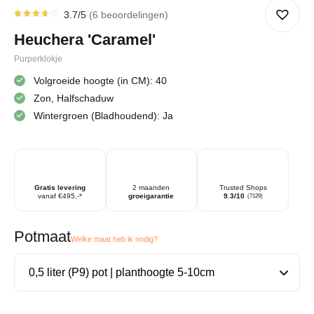
3.7
/5
6
beoordelingen
Gewaardeerd
6
3.67
Heuchera 'Caramel'
op 5
gebaseerd
op
Purperklokje
klantbeoordelingen
Volgroeide hoogte (in CM): 40
Zon, Halfschaduw
Wintergroen (Bladhoudend): Ja
Gratis levering
2 maanden
Trusted Shops
vanaf €495,-*
groeigarantie
9.3/10
(7129)
Potmaat
Welke maat heb ik nodig?