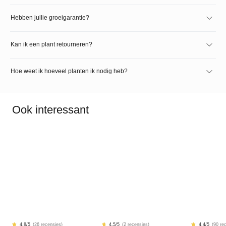
Hebben jullie groeigarantie?
Kan ik een plant retourneren?
Hoe weet ik hoeveel planten ik nodig heb?
Ook interessant
4.8
/5
(
26 recensies
)
4.5
/5
(
2 recensies
)
4.4
/5
(
90 re