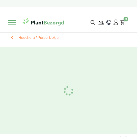
2 maanden
Groeigarantie
Beoordeeld met een
9,3/10
Gratis levering
vanaf €495,-
0
Kies zelf je
bezorgmoment & locatie
NL
Heuchera / Purperklokje