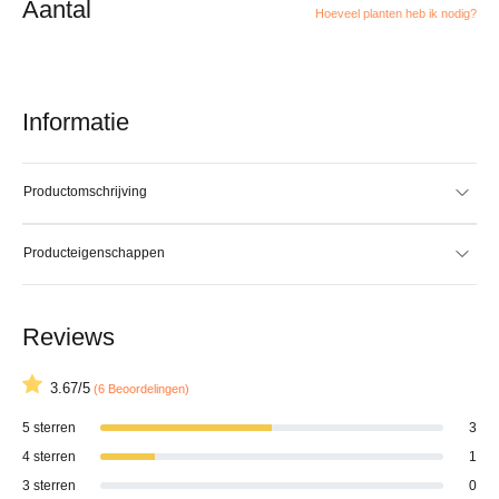
Aantal
Hoeveel planten heb ik nodig?
Informatie
Productomschrijving
Producteigenschappen
Reviews
3.67/5
(6 Beoordelingen)
5 sterren
3
4 sterren
1
3 sterren
0