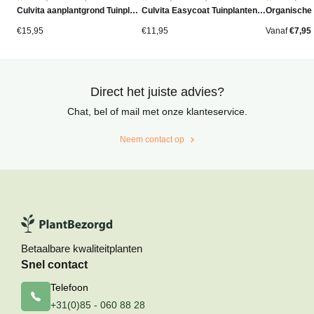
Gewaardeerd
26
Gewaardeerd
2
Gewaardeer
90
Culvita aanplantgrond Tuinplanten, Bomen & Hagen BIO 40L
Culvita Easycoat Tuinplantenmest (langdurige werking)
Organische
4.77
4.50
4.42
op
op
op
5
5
5
gebaseerd
gebaseerd
gebaseerd
€
15,95
€
11,95
Vanaf
€
7,95
op
op
op
klantbeoordelingen
klantbeoordelingen
klantbeoord
Direct het juiste advies?
Chat, bel of mail met onze klanteservice.
Neem contact op
Betaalbare kwaliteitplanten
Snel contact
Telefoon
+31(0)85 - 060 88 28