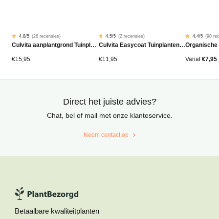
4.8
/5
(
26 recensies
)
4.5
/5
(
2 recensies
)
4.4
/5
(
90 re
Gewaardeerd
26
Gewaardeerd
2
Gewaardeer
90
Culvita aanplantgrond Tuinplanten, Bomen & Hagen BIO 40L
Culvita Easycoat Tuinplantenmest (langdurige werking)
Organische
4.77
4.50
4.42
op
op
op
5
5
5
gebaseerd
gebaseerd
gebaseerd
€
15,95
€
11,95
Vanaf
€
7,95
op
op
op
klantbeoordelingen
klantbeoordelingen
klantbeoord
Direct het juiste advies?
Chat, bel of mail met onze klanteservice.
Neem contact op
Betaalbare kwaliteitplanten