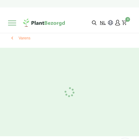
2 maanden
Groeigarantie
Beoordeeld met een
9,3/10
Gratis levering
vanaf €495,-
0
Kies zelf je
bezorgmoment & locatie
NL
Varens