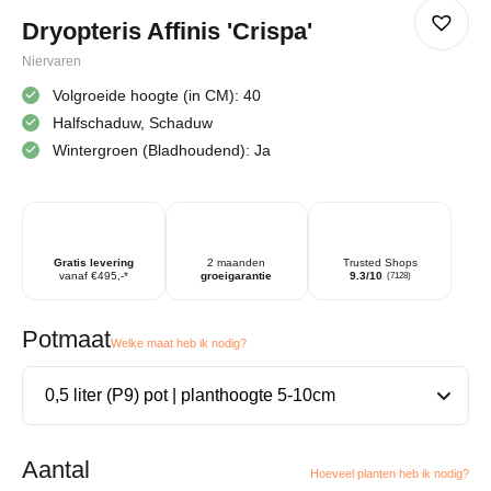
Dryopteris Affinis 'Crispa'
Niervaren
Volgroeide hoogte (in CM): 40
Halfschaduw, Schaduw
Wintergroen (Bladhoudend): Ja
Gratis levering
2 maanden
Trusted Shops
vanaf €495,-*
groeigarantie
9.3/10
(7128)
Potmaat
Welke maat heb ik nodig?
Aantal
Hoeveel planten heb ik nodig?