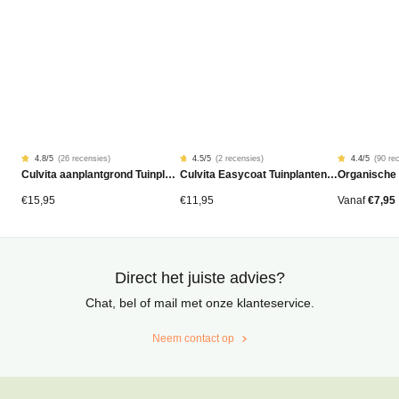
4.8
/5
(
26 recensies
)
4.5
/5
(
2 recensies
)
4.4
/5
(
90 re
Gewaardeerd
26
Gewaardeerd
2
Gewaardeer
90
Culvita aanplantgrond Tuinplanten, Bomen & Hagen BIO 40L
Culvita Easycoat Tuinplantenmest (langdurige werking)
Organische
4.77
4.50
4.42
op
op
op
5
5
5
gebaseerd
gebaseerd
gebaseerd
€
15,95
€
11,95
Vanaf
€
7,95
op
op
op
klantbeoordelingen
klantbeoordelingen
klantbeoord
Direct het juiste advies?
Chat, bel of mail met onze klanteservice.
Neem contact op