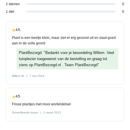
2 sterren
0
1 ster
0
4/5
Plant is een beetje klein, maar ziet er erg gezond uit en slaat goed
aan in de volle grond
PlantBezorgd: "Bedankt voor je beoordeling Willem. Veel
tuinplezier toegewenst van de bestelling en graag tot
ziens op PlantBezorgd.nl . Team PlantBezorgd"
Willem W.
7 mei 2024
4/5
Frisse plantjes met mooi wortelstelsel
Geverifieerde koper
1 maart 2021