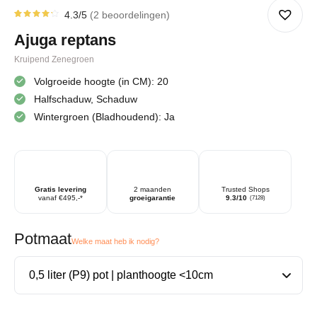
4.3
/5
2
beoordelingen
Gewaardeerd
2
4.25
op
Ajuga reptans
5
gebaseerd
op
Kruipend Zenegroen
klantbeoordelingen
Volgroeide hoogte (in CM): 20
Halfschaduw, Schaduw
Wintergroen (Bladhoudend): Ja
Gratis levering
2 maanden
Trusted Shops
vanaf €495,-*
groeigarantie
9.3/10
(7128)
Potmaat
Welke maat heb ik nodig?