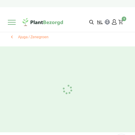
2 maanden
Groeigarantie
Beoordeeld met een
9,3/10
Gratis levering
vanaf €495,-
0
Kies zelf je
bezorgmoment & locatie
NL
Ajuga / Zenegroen