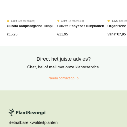
4.8
/5
(
26 recensies
)
4.5
/5
(
2 recensies
)
4.4
/5
(
90 re
Gewaardeerd
26
Gewaardeerd
2
Gewaardeer
90
Culvita aanplantgrond Tuinplanten, Bomen & Hagen BIO 40L
Culvita Easycoat Tuinplantenmest (langdurige werking)
Organische
4.77
4.50
4.42
op
op
op
5
5
5
gebaseerd
gebaseerd
gebaseerd
€
15,95
€
11,95
Vanaf
€
7,95
op
op
op
klantbeoordelingen
klantbeoordelingen
klantbeoord
Direct het juiste advies?
Chat, bel of mail met onze klanteservice.
Neem contact op
Betaalbare kwaliteitplanten