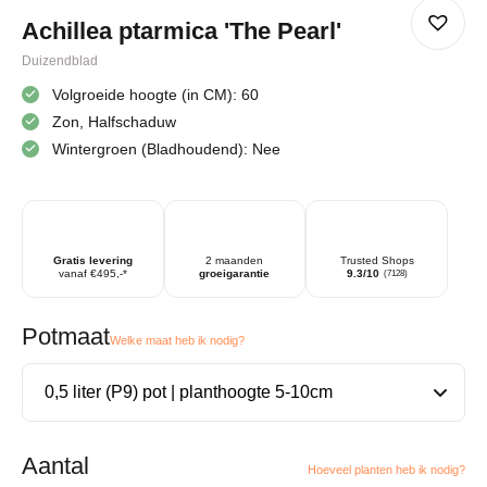
Achillea ptarmica 'The Pearl'
Duizendblad
Volgroeide hoogte (in CM): 60
Zon, Halfschaduw
Wintergroen (Bladhoudend): Nee
Gratis levering
2 maanden
Trusted Shops
vanaf €495,-*
groeigarantie
9.3/10
(7128)
Potmaat
Welke maat heb ik nodig?
Aantal
Hoeveel planten heb ik nodig?