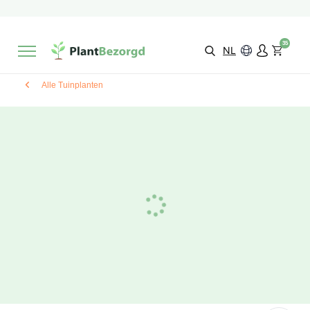
2 maanden
Groeigarantie
Beoordeeld met een
9,3/10
Gratis levering
vanaf €495,-
35
Kies zelf je
bezorgmoment & locatie
NL
Alle Tuinplanten