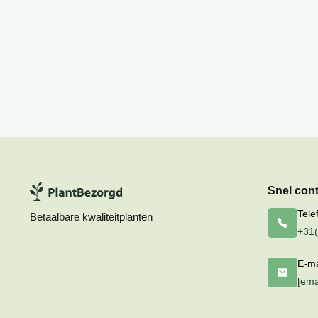
Snel con
Tele
Betaalbare kwaliteitplanten
+31(
E-ma
[ema