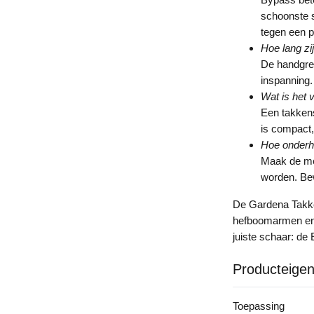
schoonste sn
tegen een p
Hoe lang zi
De handgrep
inspanning.
Wat is het 
Een takkens
is compact,
Hoe onderh
Maak de mes
worden. Be
De Gardena Takke
hefboomarmen en 
juiste schaar: de
Producteige
Toepassing