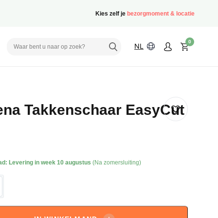
Kies zelf je
bezorgmoment & locatie
0
NL
ena Takkenschaar EasyCut
B
ad:
Levering in week 10 augustus
(Na zomersluiting)
a
chaar