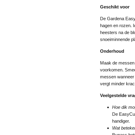
Geschikt voor
De Gardena EasyCu
hagen en rozen. I
heesters na de blo
snoeiminnende pla
Onderhoud
Maak de messen n
voorkomen. Smeer 
messen wanneer 
vergt minder kra
Veelgestelde vr
Hoe dik mo
De EasyCut 
handiger.
Wat beteke
Bypass bete