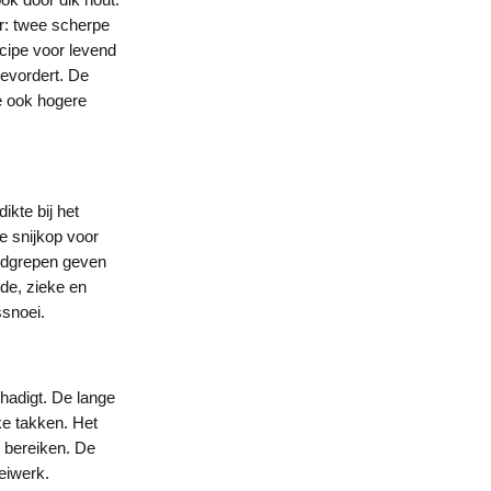
r: twee scherpe
ncipe voor levend
evordert. De
e ook hogere
kte bij het
e snijkop voor
ndgrepen geven
de, zieke en
ssnoei.
hadigt. De lange
ke takken. Het
t bereiken. De
eiwerk.