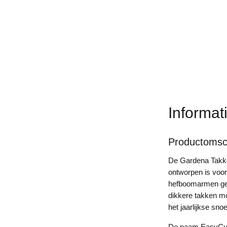
Informat
Productomsch
De Gardena Takke
ontworpen is voor
hefboomarmen gev
dikkere takken m
het jaarlijkse sn
De naam EasyCut b