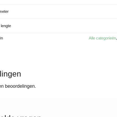
meter
 lengte
ën
Alle categorieën
lingen
en beoordelingen.