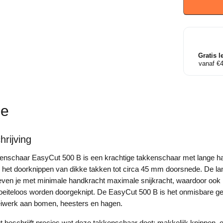
EasyCut
500
B
aantal
Gratis l
vanaf €
ie
rijving
nschaar EasyCut 500 B is een krachtige takkenschaar met lange h
 het doorknippen van dikke takken tot circa 45 mm doorsnede. De la
en je met minimale handkracht maximale snijkracht, waardoor ook 
oeiteloos worden doorgeknipt. De EasyCut 500 B is het onmisbare g
oeiwerk aan bomen, heesters en hagen.
eschrijft precies wat deze takkenschaar doet: makkelijk knippen, o