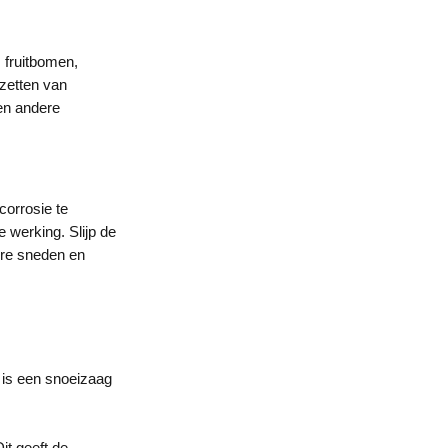
 fruitbomen,
gzetten van
 en andere
orrosie te
 werking. Slijp de
re sneden en
 is een snoeizaag
it geeft de