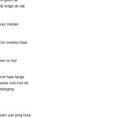
d) knijpt de tak
voor minder
 Een snoeischaar
eer ze bot
met haar lange
iste snit met de
beweging.
ien van jong hout