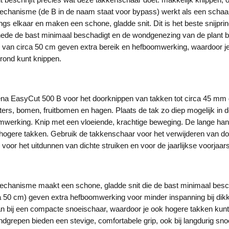
echanisme (de B in de naam staat voor bypass) werkt als een schaa
ngs elkaar en maken een schone, gladde snit. Dit is het beste snijpri
nede de bast minimaal beschadigt en de wondgenezing van de plant b
 van circa 50 cm geven extra bereik en hefboomwerking, waardoor j
rond kunt knippen.
a EasyCut 500 B voor het doorknippen van takken tot circa 45 mm di
ers, bomen, fruitbomen en hagen. Plaats de tak zo diep mogelijk in d
werking. Knip met een vloeiende, krachtige beweging. De lange ha
 hogere takken. Gebruik de takkenschaar voor het verwijderen van do
voor het uitdunnen van dichte struiken en voor de jaarlijkse voorjaar
echanisme maakt een schone, gladde snit die de bast minimaal besc
 50 cm) geven extra hefboomwerking voor minder inspanning bij dik
dan bij een compacte snoeischaar, waardoor je ook hogere takken kun
grepen bieden een stevige, comfortabele grip, ook bij langdurig sno