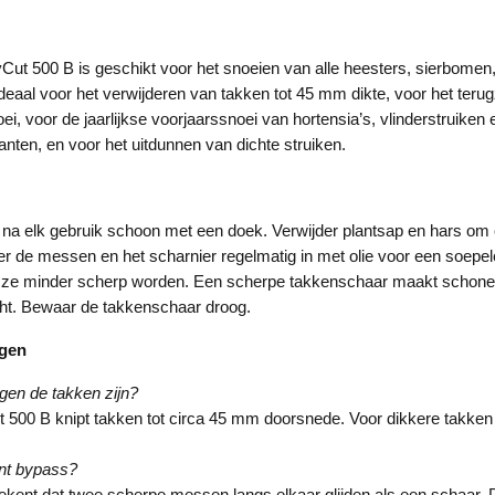
t 500 B is geschikt voor het snoeien van alle heesters, sierbomen,
deaal voor het verwijderen van takken tot 45 mm dikte, voor het teru
ei, voor de jaarlijkse voorjaarssnoei van hortensia’s, vlinderstruiken
nten, en voor het uitdunnen van dichte struiken.
a elk gebruik schoon met een doek. Verwijder plantsap en hars om c
de messen en het scharnier regelmatig in met olie voor een soepele
ze minder scherp worden. Een scherpe takkenschaar maakt schone
cht. Bewaar de takkenschaar droog.
agen
gen de takken zijn?
500 B knipt takken tot circa 45 mm doorsnede. Voor dikkere takken
nt bypass?
kent dat twee scherpe messen langs elkaar glijden als een schaar. D