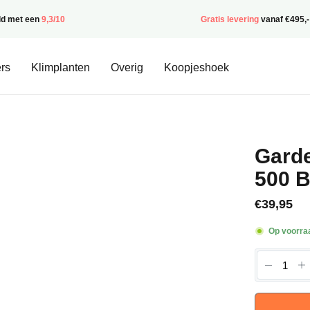
ld met een
9,3/10
Gratis levering
vanaf €495,-
rs
Klimplanten
Overig
Koopjeshoek
Gard
500 
€
39,95
Op voorra
Garden
Takkens