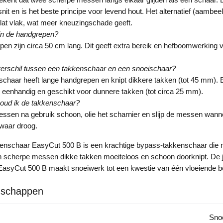
it en is het beste principe voor levend hout. Het alternatief (aambeel
lat vlak, wat meer kneuzingschade geeft.
jn de handgrepen?
en zijn circa 50 cm lang. Dit geeft extra bereik en hefboomwerking 
verschil tussen een takkenschaar en een snoeischaar?
chaar heeft lange handgrepen en knipt dikkere takken (tot 45 mm).
 eenhandig en geschikt voor dunnere takken (tot circa 25 mm).
oud ik de takkenschaar?
sen na gebruik schoon, olie het scharnier en slijp de messen wann
waar droog.
nschaar EasyCut 500 B is een krachtige bypass-takkenschaar die 
scherpe messen dikke takken moeiteloos en schoon doorknipt. De ju
 EasyCut 500 B maakt snoeiwerk tot een kwestie van één vloeiende 
nschappen
Snoe