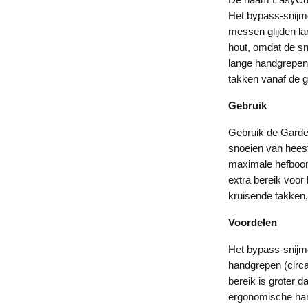
Het bypass-snijm
messen glijden la
hout, omdat de s
lange handgrepen
takken vanaf de g
Gebruik
Gebruik de Garden
snoeien van heest
maximale hefboom
extra bereik voor
kruisende takken, 
Voordelen
Het bypass-snijm
handgrepen (circa
bereik is groter 
ergonomische hand