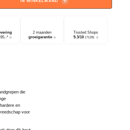
IN WINKELMAND
evering
2 maanden
Trusted Shops
495,-*
groeigarantie
9.3/10
(7128)
andgrepen die
nge
hardere en
ereedschap voor
ok door dik hout.