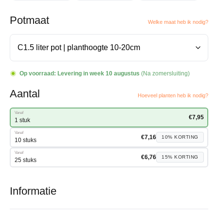
Potmaat
Welke maat heb ik nodig?
Op voorraad:
Levering in week 10 augustus
(Na zomersluiting)
Aantal
Hoeveel planten heb ik nodig?
Vanaf
€
7,95
1 stuk
Vanaf
€
7,16
10%
KORTING
10 stuks
Vanaf
€
6,76
15%
KORTING
25 stuks
Informatie