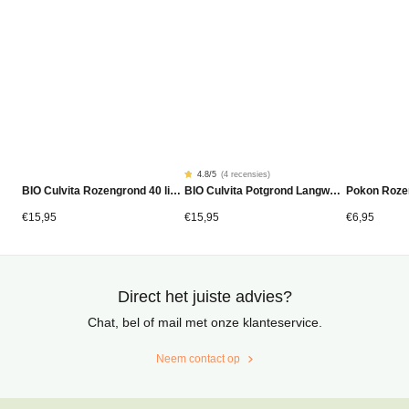
4.8
/5
(
4 recensies
)
Gewaardeerd
4
BIO Culvita Rozengrond 40 liter
BIO Culvita Potgrond Langwerkend 40 liter
Pokon Roze
4.75
op
5
gebaseerd
€
15,95
€
15,95
€
6,95
op
klantbeoordelingen
Direct het juiste advies?
Chat, bel of mail met onze klanteservice.
Neem contact op