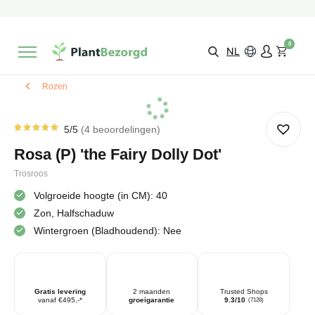
2 maanden
Groeigarantie
Beoordeeld met een
9,3/10
Gratis levering
vanaf €495,-
0
Kies zelf je
bezorgmoment & locatie
NL
Rozen
5
/5
4
beoordelingen
Gewaardeerd
4
5.00
op
Rosa (P) 'the Fairy Dolly Dot'
5
gebaseerd
op
Trosroos
klantbeoordelingen
Volgroeide hoogte (in CM): 40
Zon, Halfschaduw
Wintergroen (Bladhoudend): Nee
Gratis levering
2 maanden
Trusted Shops
vanaf €495,-*
groeigarantie
9.3/10
(7128)