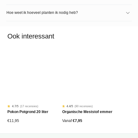
Hoe weet ik hoeveel planten ik nodig heb?
Ook interessant
4.7
/5
(
17 recensies
)
4.4
/5
(
90 recensies
)
Gewaardeerd
17
Gewaardeerd
90
Pokon Potgrond 20 liter
Organische Meststof emmer
4.68
4.42
op
op
5
5
gebaseerd
gebaseerd
€
11,95
Vanaf
€
7,95
op
op
klantbeoordelingen
klantbeoordelingen