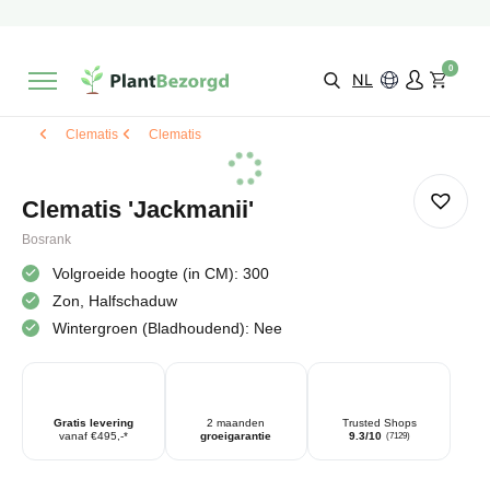
2 maanden
Groeigarantie
Beoordeeld met een
9,3/10
Gratis levering
vanaf €495,-
0
Kies zelf je
bezorgmoment & locatie
NL
Clematis
Clematis
Clematis 'Jackmanii'
Bosrank
Volgroeide hoogte (in CM): 300
Zon, Halfschaduw
Wintergroen (Bladhoudend): Nee
Gratis levering
2 maanden
Trusted Shops
vanaf €495,-*
groeigarantie
9.3/10
(7129)