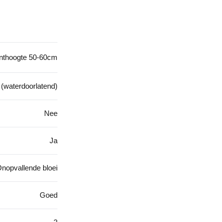
planthoogte 50-60cm
 (waterdoorlatend)
Nee
Ja
 Onopvallende bloei
Goed