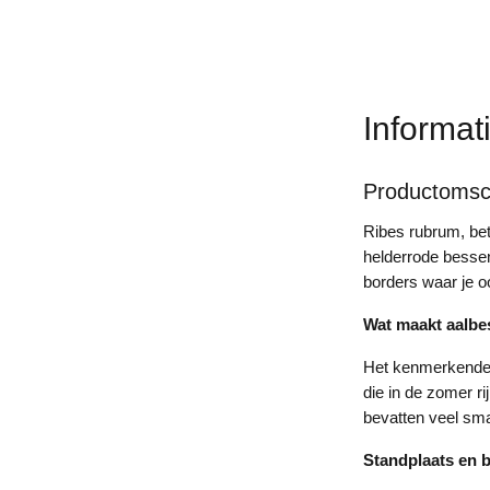
Informat
Productomsch
Ribes rubrum, bet
helderrode bessen 
borders waar je o
Wat maakt aalbe
Het kenmerkende a
die in de zomer r
bevatten veel sma
Standplaats en