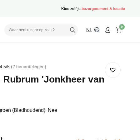
Kies zelf je
bezorgmoment & locatie
0
NL
4.5
/5
2
beoordelingen
rd
 Rubrum 'Jonkheer van
delingen
groen (Bladhoudend): Nee
t