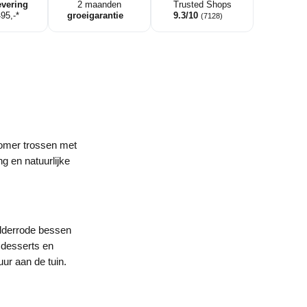
evering
2 maanden
Trusted Shops
495,-*
groeigarantie
9.3/10
(7128)
 zomer trossen met
g en natuurlijke
elderrode bessen
f desserts en
ur aan de tuin.