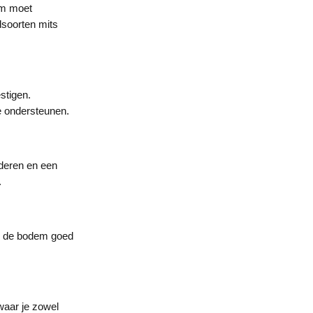
dem moet
dsoorten mits
stigen.
e ondersteunen.
jderen en een
.
ts de bodem goed
waar je zowel