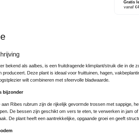
Aalbes
Gratis l
vanaf €
aantal
ie
rijving
er bekend als aalbes, is een fruitdragende klimplant/struik die in de
produceert. Deze plant is ideaal voor fruittuinen, hagen, vakbeplantin
ogstplezier wilt combineren met sfeervolle bladwaarde.
s bijzonder
an Ribes rubrum zijn de rijkelijk gevormde trossen met sappige, h
ijpen. De bessen zijn geschikt om vers te eten, te verwerken in jam o
ak. De plant heeft een aantrekkelijke, opgaande groei en geeft structu
 bodem