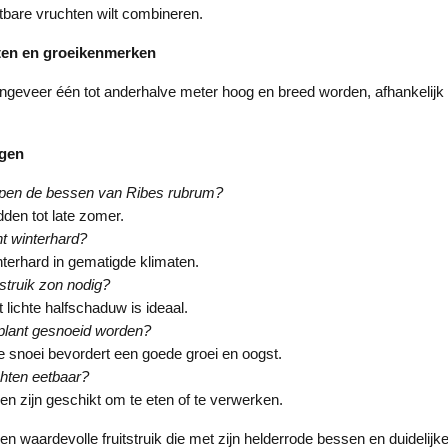
tbare vruchten wilt combineren.
ten en groeikenmerken
ngeveer één tot anderhalve meter hoog en breed worden, afhankelijk
agen
jpen de bessen van Ribes rubrum?
den tot late zomer.
nt winterhard?
interhard in gematigde klimaten.
struik zon nodig?
t lichte halfschaduw is ideaal.
plant gesnoeid worden?
kse snoei bevordert een goede groei en oogst.
chten eetbaar?
en zijn geschikt om te eten of te verwerken.
n waardevolle fruitstruik die met zijn helderrode bessen en duidelijke