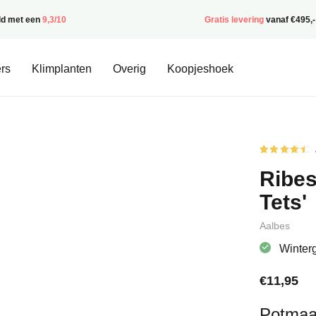
ld met een
9,3/10
Gratis levering
vanaf €495,-
rs
Klimplanten
Overig
Koopjeshoek
Gewaardee
2
4.50
op
Ribes
5
gebaseerd
op
Tets'
klantbeoor
Aalbes
Winter
€
11,95
Potmaa