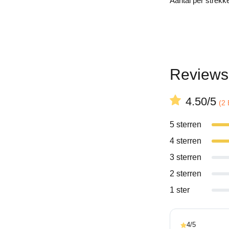
Aantal per strek
Reviews
4.50/5
(2
5 sterren
4 sterren
3 sterren
2 sterren
1 ster
4/5