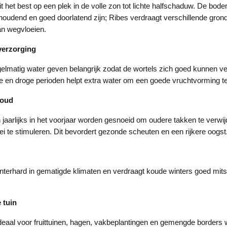
t het best op een plek in de volle zon tot lichte halfschaduw. De bo
udend en goed doorlatend zijn; Ribes verdraagt verschillende gron
kan wegvloeien.
verzorging
gelmatig water geven belangrijk zodat de wortels zich goed kunnen ve
en droge perioden helpt extra water om een goede vruchtvorming t
houd
jaarlijks in het voorjaar worden gesnoeid om oudere takken te verwi
ei te stimuleren. Dit bevordert gezonde scheuten en een rijkere oogst
interhard in gematigde klimaten en verdraagt koude winters goed mi
 tuin
deaal voor fruittuinen, hagen, vakbeplantingen en gemengde borders 