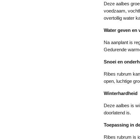
Deze aalbes groei
voedzaam, vochtho
overtollig water 
Water geven en 
Na aanplant is re
Gedurende warme 
Snoei en onder
Ribes rubrum kan 
open, luchtige gro
Winterhardheid
Deze aalbes is w
doorlatend is.
Toepassing in de
Ribes rubrum is i