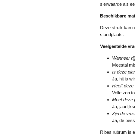
sierwaarde als ee
Beschikbare ma
Deze struik kan o
standplaats.
Veelgestelde vr
Wanneer ri
Meestal mid
Is deze pla
Ja, hij is w
Heeft deze 
Volle zon to
Moet deze 
Ja, jaarlij
Zijn de vru
Ja, de bess
Ribes rubrum is ee