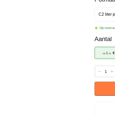
Op voorra
Aantal
1
€
va
st.
Ribes
Rubrum
'Jonkhe
van
Tets'
-