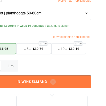
Welke maat heb ik nodig?
ad:
Levering in week 10 augustus
(Na zomersluiting)
Hoeveel planten heb ik nodig?
10%
15%
11,95
5
€
10,76
10
€
10,16
va
st.
va
st.
m
er
IN WINKELMAND