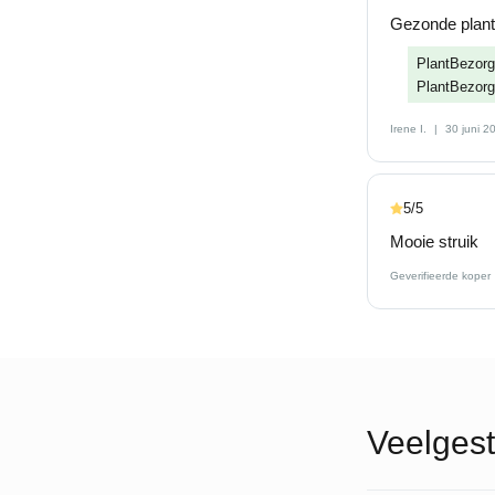
Gezonde plant
PlantBezorgd
PlantBezorg
Irene I.
30 juni 2
5/5
Mooie struik
Geverifieerde koper
Veelgest