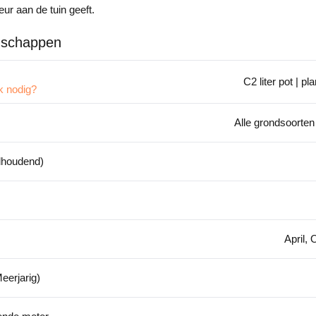
eur aan de tuin geeft.
nschappen
C2 liter pot | 
k nodig?
Alle grondsoorten
dhoudend)
April,
eerjarig)