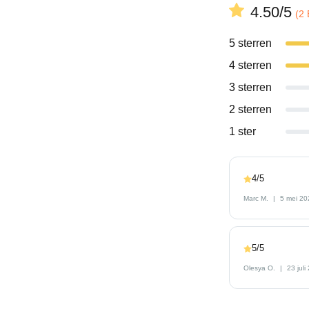
4.50/5
(2
5 sterren
4 sterren
3 sterren
2 sterren
1 ster
4/5
Marc M.
5 mei 20
5/5
Olesya O.
23 juli