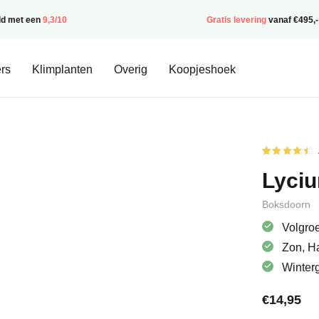
ld met een
9,3/10
Gratis levering
vanaf €495,-
rs
Klimplanten
Overig
Koopjeshoek
Gewaardee
2
4.50
op
Lyci
5
gebaseerd
op
klantbeoor
Boksdoorn
Volgroe
Zon, H
Winter
€
14,95