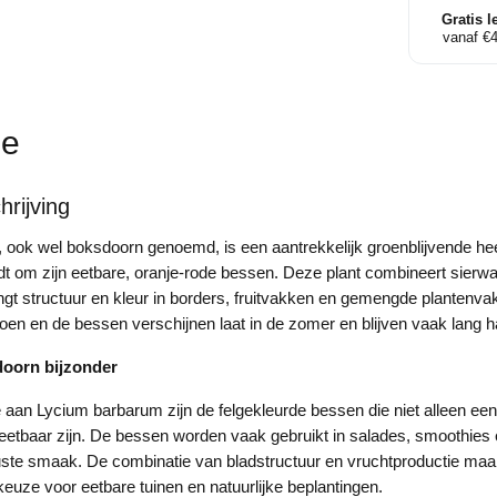
Gratis l
vanaf €
ie
rijving
ook wel boksdoorn genoemd, is een aantrekkelijk groenblijvende hee
t om zijn eetbare, oranje-rode bessen. Deze plant combineert sierw
engt structuur en kleur in borders, fruitvakken en gemengde plantenva
groen en de bessen verschijnen laat in de zomer en blijven vaak lang 
oorn bijzonder
an Lycium barbarum zijn de felgekleurde bessen die niet alleen een
etbaar zijn. De bessen worden vaak gebruikt in salades, smoothies 
ste smaak. De combinatie van bladstructuur en vruchtproductie maa
keuze voor eetbare tuinen en natuurlijke beplantingen.