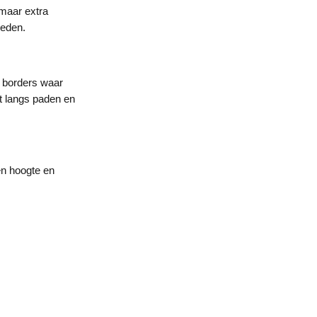
 maar extra
heden.
e borders waar
t langs paden en
en hoogte en