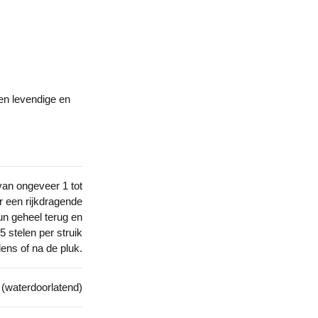
en levendige en
van ongeveer 1 tot
r een rijkdragende
un geheel terug en
5 stelen per struik
dens of na de pluk.
 (waterdoorlatend)