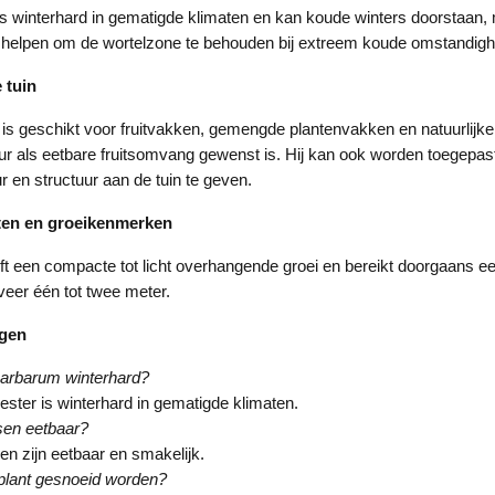
 winterhard in gematigde klimaten en kan koude winters doorstaan,
helpen om de wortelzone te behouden bij extreem koude omstandig
 tuin
s geschikt voor fruitvakken, gemengde plantenvakken en natuurlijk
ur als eetbare fruitsomvang gewenst is. Hij kan ook worden toegepas
r en structuur aan de tuin te geven.
ten en groeikenmerken
t een compacte tot licht overhangende groei en bereikt doorgaans e
eer één tot twee meter.
agen
barbarum winterhard?
ester is winterhard in gematigde klimaten.
sen eetbaar?
en zijn eetbaar en smakelijk.
plant gesnoeid worden?