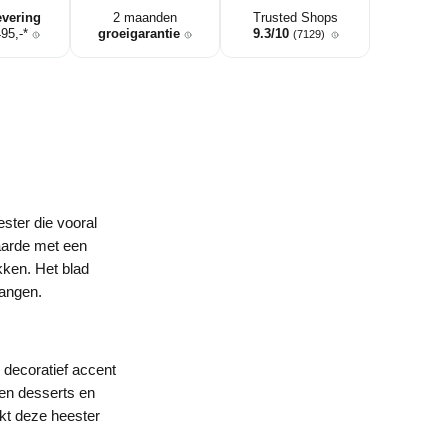
evering
2 maanden
Trusted Shops
495,-*
groeigarantie
9.3/10
(7129)
ster die vooral
aarde met een
kken. Het blad
hangen.
 decoratief accent
en desserts en
kt deze heester