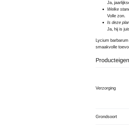
Ja, jaarlijk
Welke stand
Volle zon.
Is deze pla
Ja, hij is j
Lycium barbarum i
smaakvolle toevoe
Producteige
Verzorging
Grondsoort