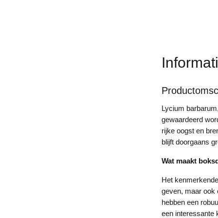
Informat
Productomsch
Lycium barbarum, 
gewaardeerd word
rijke oogst en br
blijft doorgaans 
Wat maakt boksd
Het kenmerkende a
geven, maar ook e
hebben een robuu
een interessante 