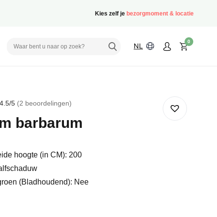
Kies zelf je
bezorgmoment & locatie
0
NL
4.5
/5
2
beoordelingen
rd
um barbarum
delingen
ide hoogte (in CM): 200
alfschaduw
groen (Bladhoudend): Nee