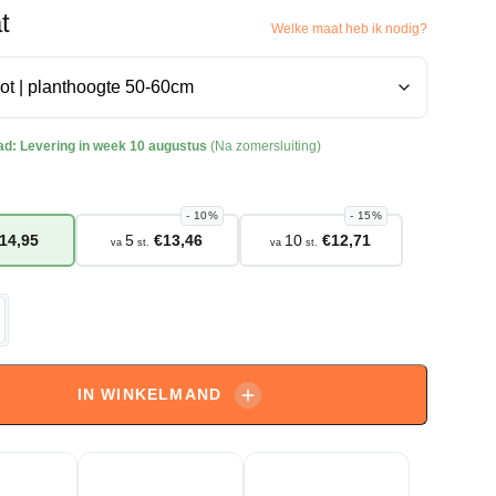
t
Welke maat heb ik nodig?
ad:
Levering in week 10 augustus
(Na zomersluiting)
10%
15%
14,95
5
€
13,46
10
€
12,71
va
st.
va
st.
m
IN WINKELMAND
rn