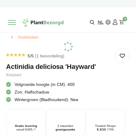
2 maanden
Groeigarantie
Beoordeeld met een
9,3/10
Gratis levering
vanaf €495,-
0
Kies zelf je
bezorgmoment & locatie
NL
Fruitstruiken
5
/5
1
beoordeling
Gewaardeerd
1
5.00
op
Actinidia deliciosa 'Hayward'
5
gebaseerd
op
Kiwiplant
klantbeoordeling
Volgroeide hoogte (in CM): 400
Zon, Halfschaduw
Wintergroen (Bladhoudend): Nee
Gratis levering
2 maanden
Trusted Shops
vanaf €495,-*
groeigarantie
9.3/10
(7129)