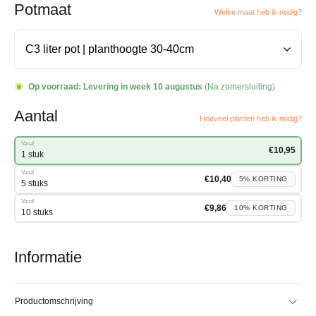
Potmaat
Welke maat heb ik nodig?
Op voorraad:
Levering in week 10 augustus
(Na zomersluiting)
Aantal
Hoeveel planten heb ik nodig?
Vanaf
€
10,95
1 stuk
Vanaf
€
10,40
5%
KORTING
5 stuks
Vanaf
€
9,86
10%
KORTING
10 stuks
Informatie
Productomschrijving