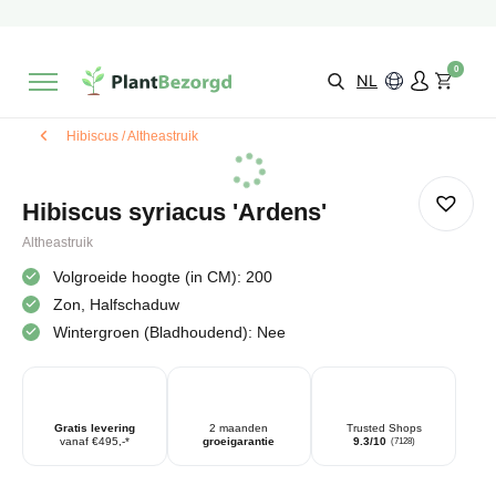
2 maanden
Groeigarantie
Beoordeeld met een
9,3/10
Gratis levering
vanaf €495,-
0
Kies zelf je
bezorgmoment & locatie
NL
Hibiscus / Altheastruik
Hibiscus syriacus 'Ardens'
Altheastruik
Volgroeide hoogte (in CM): 200
Zon, Halfschaduw
Wintergroen (Bladhoudend): Nee
Gratis levering
2 maanden
Trusted Shops
vanaf €495,-*
groeigarantie
9.3/10
(7128)