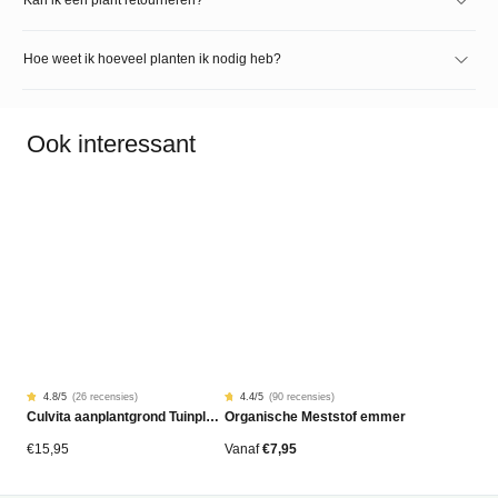
Hoe weet ik hoeveel planten ik nodig heb?
Ook interessant
4.8
/5
(
26 recensies
)
4.4
/5
(
90 recensies
)
Gewaardeerd
26
Gewaardeerd
90
Culvita aanplantgrond Tuinplanten, Bomen & Hagen BIO 40L
Organische Meststof emmer
4.77
4.42
op
op
5
5
gebaseerd
gebaseerd
€
15,95
Vanaf
€
7,95
op
op
klantbeoordelingen
klantbeoordelingen