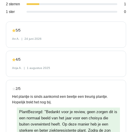
2 sterren
1
1 ster
0
5/5
An A.
24 juni 2026
4/5
Anja A.
1 augustus 2025
2/5
Het plantje is sinds aankomst een beetje een treurig plantje.
Hopelijk trekt het nog bij.
PlantBezorgd: "Bedankt voor je review, geen zorgen dit is
een normaal beeld van het jaar voor een choisya die
buiten overwinterd heeft. Op deze manier heb je een
sterkere en beter ziekteresistente plant. Zodra de zon