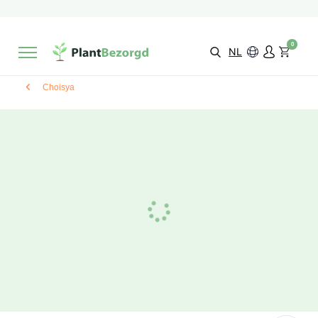
2 maanden
Groeigarantie
Beoordeeld met een
9,3/10
Gratis levering
vanaf €495,-
0
Kies zelf je
bezorgmoment & locatie
NL
Choisya