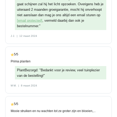
gaat schijnen zal hij het licht opzoeken. Overigens heb je
uiteraard 2 maanden groeigarantie, mocht hij onverhoopt
niet aanslaan dan mag je ons altijd een email sturen op
[email protected]
, vermeld daarbij dan ook je
bestelnummer."
J J.
12 maart 2024
5/5
Prima planten
PlantBezorgd: "Bedankt voor je review, veel tuinplezier
van de bestelling!"
M M.
8 maart 2024
5/5
Mooie struiken en nu wachten tot ze groter zijn en bloeien,...