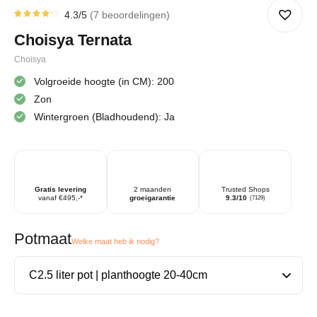
4.3
/5
7
beoordelingen
Gewaardeerd
7
4.29
op
Choisya Ternata
5
gebaseerd
op
Choisya
klantbeoordelingen
Volgroeide hoogte (in CM): 200
Zon
Wintergroen (Bladhoudend): Ja
Gratis levering
2 maanden
Trusted Shops
vanaf €495,-*
groeigarantie
9.3/10
(7129)
Potmaat
Welke maat heb ik nodig?