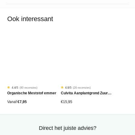
Ook interessant
4.4
/5
(
90 recensies
)
4.8
/5
(
26 recensies
)
Gewaardeerd
90
Gewaardeerd
26
Organische Meststof emmer
Culvita Aanplantgrond Zuurminnende planten Bio 40 liter
4.42
4.81
op
op
5
5
gebaseerd
gebaseerd
Vanaf
€
7,95
€
15,95
op
op
klantbeoordelingen
klantbeoordelingen
Direct het juiste advies?