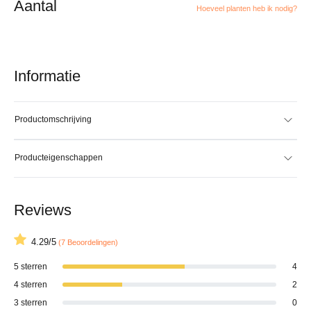
Aantal
Hoeveel planten heb ik nodig?
Informatie
Productomschrijving
Producteigenschappen
Reviews
4.29/5
(7 Beoordelingen)
5 sterren
4
4 sterren
2
3 sterren
0