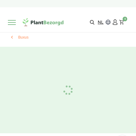
2 maanden
Groeigarantie
Beoordeeld met een
9,3/10
Gratis levering
vanaf €495,-
0
Kies zelf je
bezorgmoment & locatie
NL
Buxus