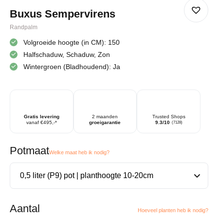
Buxus Sempervirens
Randpalm
Volgroeide hoogte (in CM): 150
Halfschaduw, Schaduw, Zon
Wintergroen (Bladhoudend): Ja
Gratis levering
2 maanden
Trusted Shops
vanaf €495,-*
groeigarantie
9.3/10
(7128)
Potmaat
Welke maat heb ik nodig?
Aantal
Hoeveel planten heb ik nodig?