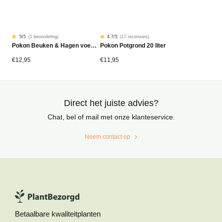
5
/5
(
1 beoordeling
)
4.7
/5
(
17 recensies
)
Gewaardeerd
1
Gewaardeerd
17
Pokon Beuken & Hagen voeding 2,5kg (Organisch)
Pokon Potgrond 20 liter
5.00
4.68
op
op
5
5
gebaseerd
gebaseerd
€
12,95
€
11,95
op
op
klantbeoordeling
klantbeoordelingen
Direct het juiste advies?
Chat, bel of mail met onze klanteservice.
Neem contact op
Betaalbare kwaliteitplanten