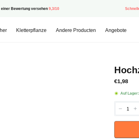
t einer Bewertung versehen
9,3/10
Schnell
her
Kletterpflanze
Andere Producten
Angebote
Hochz
€
1,98
Auf Lager
Huwelijk
Menge